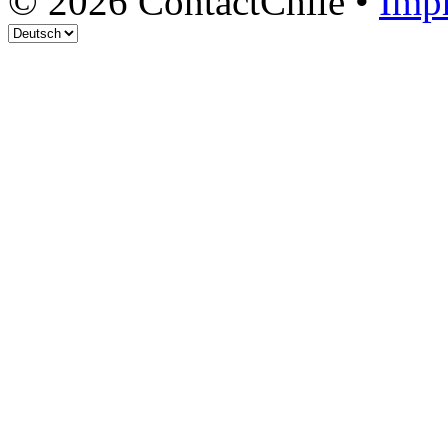
© 2026 ContactChile •
Imp