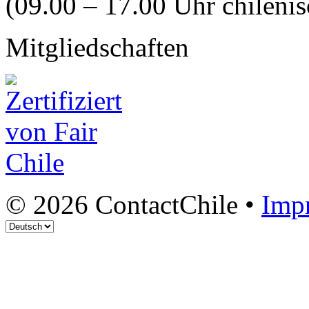
(09.00 – 17.00 Uhr chilenis
Mitgliedschaften
© 2026 ContactChile •
Imp