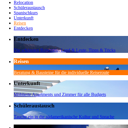
Relocation
Schüleraustausch
Spanischkurs
Unterkunft
Reisen
Entdecken
Entdecken
Die schönsten Reiseziele, Land & Leute, Tipps & Tricks
Reisen
Beratung & Bausteine für die individuelle Reiseroute
Unterkunft
Möblierte Apartments und Zimmer für alle Budgets
Schüleraustausch
Tauche ein in die südamerikanische Kultur und Sprache
Spanischkurs