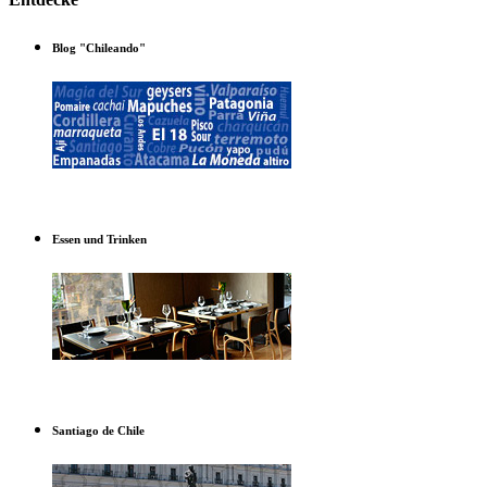
Blog "Chileando"
Essen und Trinken
Santiago de Chile