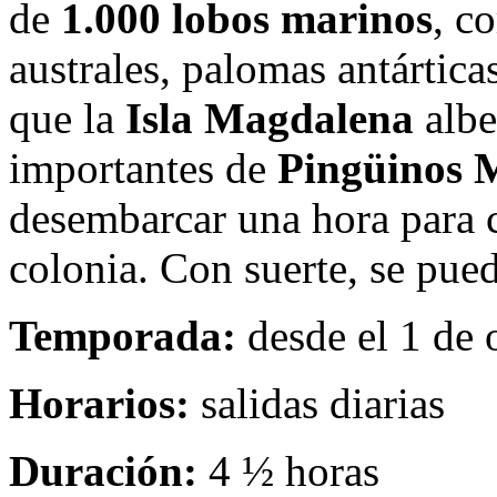
de
1.000 lobos marinos
, c
australes, palomas antártica
que la
Isla Magdalena
albe
importantes de
Pingüinos 
desembarcar una hora para c
colonia. Con suerte, se pue
Temporada:
desde el 1 de o
Horarios:
salidas diarias
Duración:
4 ½ horas