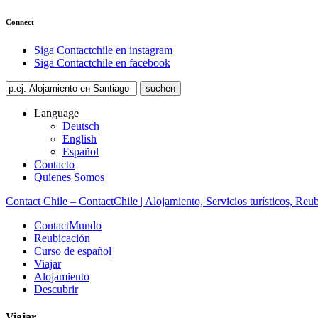
Connect
Siga Contactchile en instagram
Siga Contactchile en facebook
Language
Deutsch
English
Español
Contacto
Quienes Somos
Contact Chile – ContactChile | Alojamiento, Servicios turísticos, Reu
ContactMundo
Reubicación
Curso de español
Viajar
Alojamiento
Descubrir
Viajar