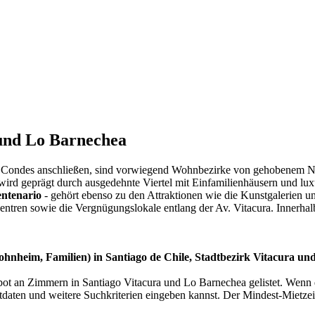
 und Lo Barnechea
Las Condes anschließen, sind vorwiegend Wohnbezirke von gehobenem Ni
wird geprägt durch ausgedehnte Viertel mit Einfamilienhäusern und l
ntenario
- gehört ebenso zu den Attraktionen wie die Kunstgalerien
Zentren sowie die Vergnügungslokale entlang der Av. Vitacura. Innerhal
hnheim, Familien) in Santiago de Chile, Stadtbezirk Vitacura un
bot an Zimmern in Santiago Vitacura und Lo Barnechea gelistet. Wenn 
tdaten und weitere Suchkriterien eingeben kannst. Der Mindest-Mietzei