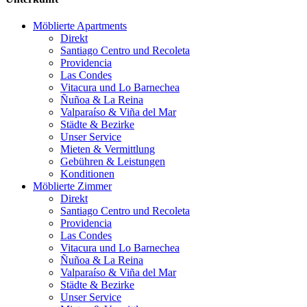
Möblierte Apartments
Direkt
Santiago Centro und Recoleta
Providencia
Las Condes
Vitacura und Lo Barnechea
Ñuñoa & La Reina
Valparaíso & Viña del Mar
Städte & Bezirke
Unser Service
Mieten & Vermittlung
Gebühren & Leistungen
Konditionen
Möblierte Zimmer
Direkt
Santiago Centro und Recoleta
Providencia
Las Condes
Vitacura und Lo Barnechea
Ñuñoa & La Reina
Valparaíso & Viña del Mar
Städte & Bezirke
Unser Service